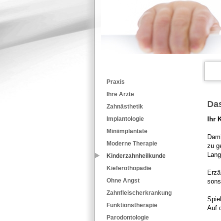
Praxis
Ihre Ärzte
Das
Zahnästhetik
Ihr 
Implantologie
Miniimplantate
Dami
Moderne Therapie
zu g
Lang
Kinderzahnheilkunde
Kieferothopädie
Erzä
Ohne Angst
sons
Zahnfleischerkrankung
Spie
Funktionstherapie
Auf 
Parodontologie