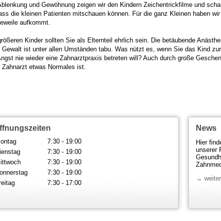
Ablenkung und Gewöhnung zeigen wir den Kindern Zeichentrickfilme und schau
ass die kleinen Patienten mitschauen können. Für die ganz Kleinen haben wir 
eweile aufkommt.
größeren Kinder sollten Sie als Elternteil ehrlich sein. Die betäubende Anästh
 Gewalt ist unter allen Umständen tabu. Was nützt es, wenn Sie das Kind zu
Angst nie wieder eine Zahnarztpraxis betreten will? Auch durch große Geschen
 Zahnarzt etwas Normales ist.
ffnungszeiten
News
ontag
7:30 - 19:00
Hier fin
unserer 
ienstag
7:30 - 19:00
Gesundhe
ittwoch
7:30 - 19:00
Zahnmedi
onnerstag
7:30 - 19:00
→ weiter
reitag
7:30 - 17:00