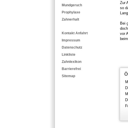
Zur 
Mundgeruch
so d
Prophylaxe
Lang
Zahnerhalt
Bei 
doch
Kontakt Anfahrt
vor 
beim
Impressum
Datenschutz
Linkliste
Zahnlexikon
Barrierefrei
Ö
Sitemap
M
D
M
D
F