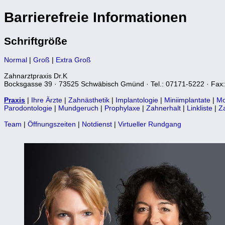
Barrierefreie Informationen
Schriftgröße
Normal
|
Groß
|
Extra Groß
Zahnarztpraxis Dr.K
Bocksgasse 39 · 73525 Schwäbisch Gmünd · Tel.: 07171-5222 · Fax
Praxis
|
Ihre Ärzte
|
Zahnästhetik
|
Implantologie
|
Miniimplantate
|
Mo
Parodontologie
|
Mundgeruch
|
Prophylaxe
|
Zahnerhalt
|
Linkliste
|
Z
Team
|
Öffnungszeiten
|
Notdienst
|
Virtueller Rundgang